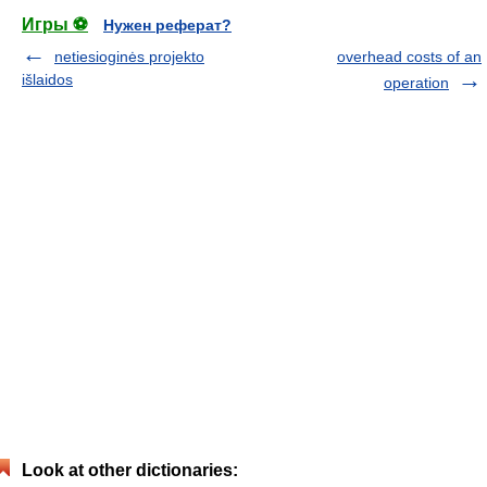
Игры ⚽
Нужен реферат?
netiesioginės projekto
overhead costs of an
išlaidos
operation
Look at other dictionaries: