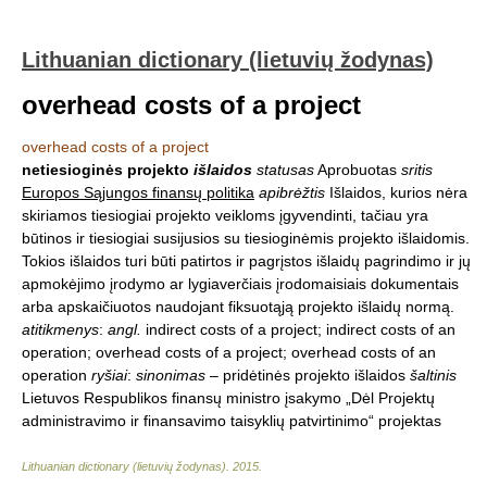
Lithuanian dictionary (lietuvių žodynas)
overhead costs of a project
overhead costs of a project
netiesioginės projekto
išlaidos
statusas
Aprobuotas
sritis
Europos Sąjungos finansų politika
apibrėžtis
Išlaidos, kurios nėra
skiriamos tiesiogiai projekto veikloms įgyvendinti, tačiau yra
būtinos ir tiesiogiai susijusios su tiesioginėmis projekto išlaidomis.
Tokios išlaidos turi būti patirtos ir pagrįstos išlaidų pagrindimo ir jų
apmokėjimo įrodymo ar lygiaverčiais įrodomaisiais dokumentais
arba apskaičiuotos naudojant fiksuotąją projekto išlaidų normą.
atitikmenys
:
angl.
indirect costs of a project; indirect costs of an
operation; overhead costs of a project; overhead costs of an
operation
ryšiai
:
sinonimas
– pridėtinės projekto išlaidos
šaltinis
Lietuvos Respublikos finansų ministro įsakymo „Dėl Projektų
administravimo ir finansavimo taisyklių patvirtinimo“ projektas
Lithuanian dictionary (lietuvių žodynas)
.
2015
.