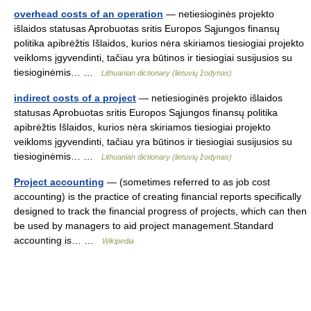
overhead costs of an operation
— netiesioginės projekto
išlaidos statusas Aprobuotas sritis Europos Sąjungos finansų
politika apibrėžtis Išlaidos, kurios nėra skiriamos tiesiogiai projekto
veikloms įgyvendinti, tačiau yra būtinos ir tiesiogiai susijusios su
tiesioginėmis… …
Lithuanian dictionary (lietuvių žodynas)
indirect costs of a project
— netiesioginės projekto išlaidos
statusas Aprobuotas sritis Europos Sąjungos finansų politika
apibrėžtis Išlaidos, kurios nėra skiriamos tiesiogiai projekto
veikloms įgyvendinti, tačiau yra būtinos ir tiesiogiai susijusios su
tiesioginėmis… …
Lithuanian dictionary (lietuvių žodynas)
Project accounting
— (sometimes referred to as job cost
accounting) is the practice of creating financial reports specifically
designed to track the financial progress of projects, which can then
be used by managers to aid project management.Standard
accounting is… …
Wikipedia