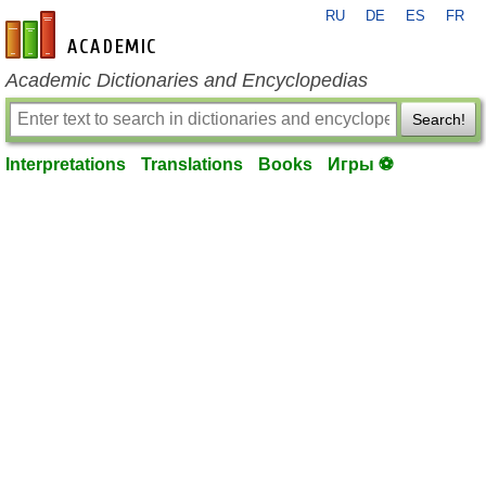
RU
DE
ES
FR
en-academic.com
Academic Dictionaries and Encyclopedias
Search!
Interpretations
Translations
Books
Игры ⚽