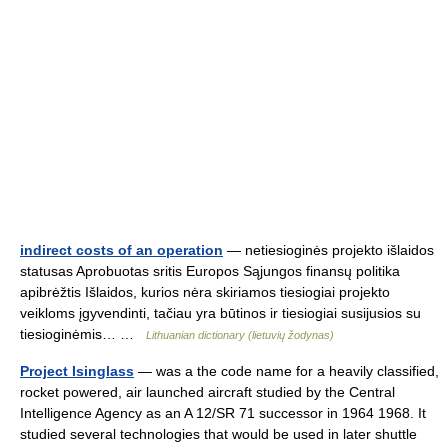
indirect costs of an operation
— netiesioginės projekto išlaidos
statusas Aprobuotas sritis Europos Sąjungos finansų politika
apibrėžtis Išlaidos, kurios nėra skiriamos tiesiogiai projekto
veikloms įgyvendinti, tačiau yra būtinos ir tiesiogiai susijusios su
tiesioginėmis… …
Lithuanian dictionary (lietuvių žodynas)
Project Isinglass
— was a the code name for a heavily classified,
rocket powered, air launched aircraft studied by the Central
Intelligence Agency as an A 12/SR 71 successor in 1964 1968. It
studied several technologies that would be used in later shuttle